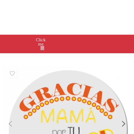
Click
me