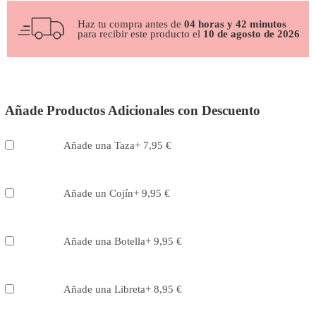
Haz tu compra antes de
04 horas y 42 minutos
para recibir este producto el
10 de agosto de 2026
Añade Productos Adicionales con Descuento
Añade una Taza
+
7,95
€
Añade un Cojín
+
9,95
€
Añade una Botella
+
9,95
€
Añade una Libreta
+
8,95
€