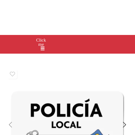
Click
me