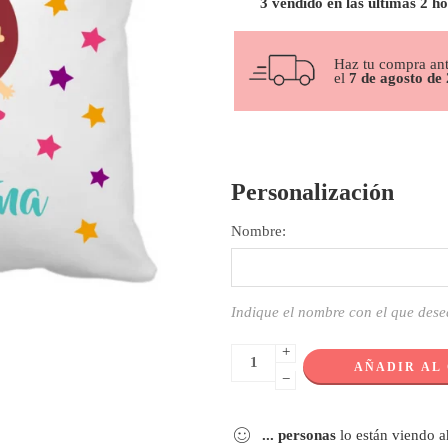
3 vendido en las últimas 2 h
Haz tu compra an
el
7 de agosto de
Personalización
Nombre:
Indique el nombre con el que dese
+
AÑADIR AL
−
...
personas
lo están viendo 