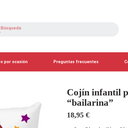
s por ocasión
Preguntas frecuentes
C
Cojín infantil 
“bailarina”
18,95
€