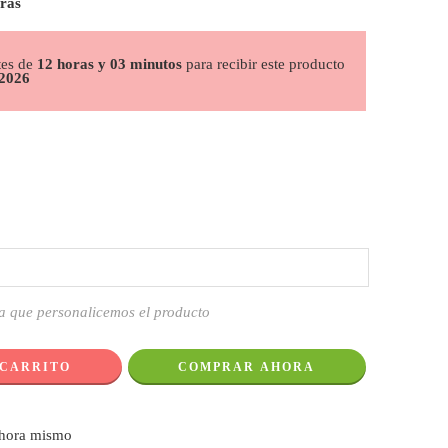
oras
tes de
12 horas y 03 minutos
para recibir este producto
 2026
a que personalicemos el producto
 CARRITO
COMPRAR AHORA
ahora mismo