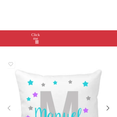
Click
me