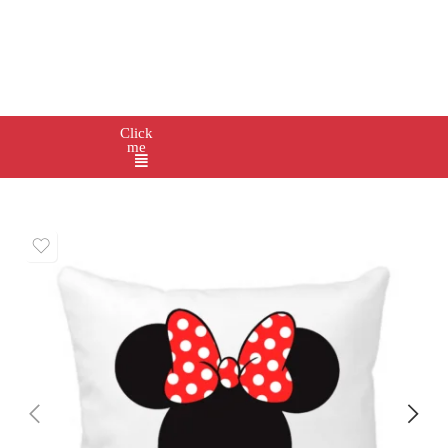
Click
me