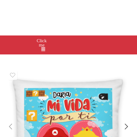
Click
me