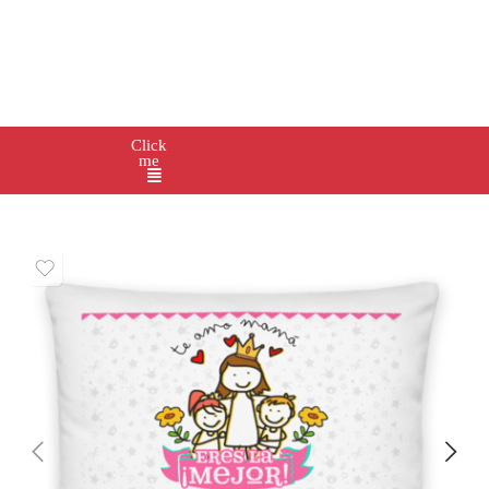
Click
me