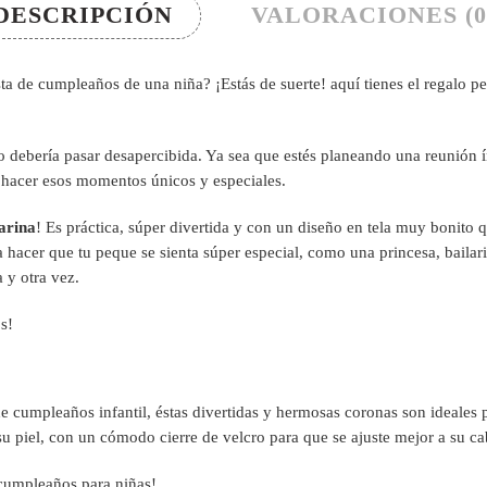
DESCRIPCIÓN
VALORACIONES (0
ta de cumpleaños de una niña? ¡Estás de suerte! aquí tienes el regalo pe
o debería pasar desapercibida. Ya sea que estés planeando una reunión í
hacer esos momentos únicos y especiales.
arina
! Es práctica, súper divertida y con un diseño en tela muy bonito 
a hacer que tu peque se sienta súper especial, como una princesa, bailar
 y otra vez.
s!
de cumpleaños infantil, éstas divertidas y hermosas coronas son ideales 
 su piel, con un cómodo cierre de velcro para que se ajuste mejor a su ca
 cumpleaños para niñas!