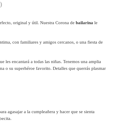
)
rfecto, original y útil. Nuestra Corona de
bailarina
le
ntima, con familiares y amigos cercanos, o una fiesta de
que les encantará a todas las niñas. Tenemos una amplia
ina o su superhéroe favorito. Detalles que querrás plasmar
para agasajar a la cumpleañera y hacer que se sienta
becita.