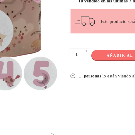
10 vendido en las últimas 7 
Este producto ser
+
AÑADIR AL
−
...
personas
lo están viendo 