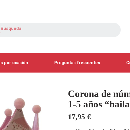
s por ocasión
Preguntas frecuentes
C
Corona de núm
1-5 años “bail
17,95
€