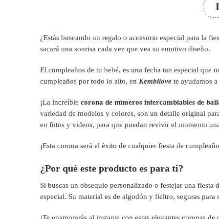
¿Estás buscando un regalo o accesorio especial para la fies
sacará una sonrisa cada vez que vea su emotivo diseño.
El cumpleaños de tu bebé, es una fecha tan especial que n
cumpleaños por todo lo alto, en
Kembilove
te ayudamos a 
¡La increíble
corona de números intercambiables de bail
variedad de modelos y colores, son un detalle original par
en fotos y videos, para que puedan revivir el momento una
¡Esta corona será el éxito de cualquier fiesta de cumpleaño
¿Por qué este producto es para ti?
Si buscas un obsequio personalizado o festejar una fiesta 
especial. Su material es de algodón y fieltro, seguras para
¡Te enamorarás al instante con estas elegantes coronas de