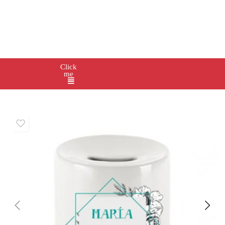
Click
me