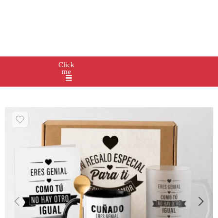
Click
me