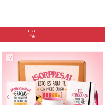
Click
me