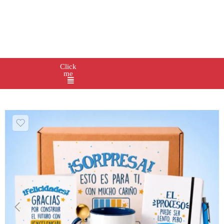
Click
me