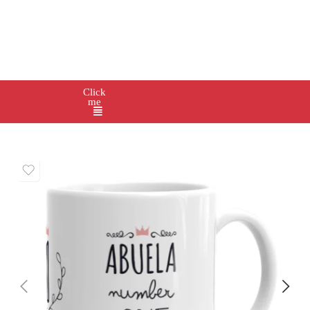
Click
me