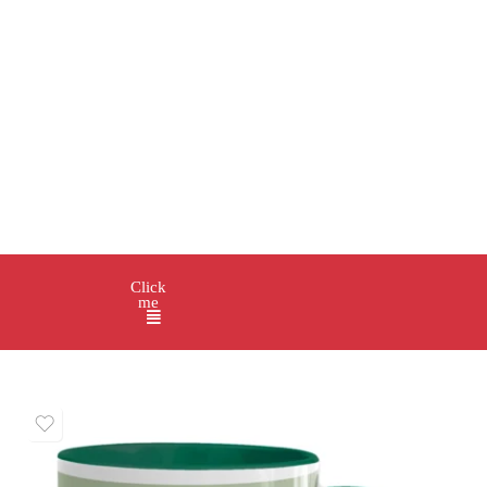
Click
me