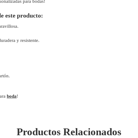
rsonalizadas para bodas!
de este producto:
ravillosa.
uradera y resistente.
rtón.
para
boda
!
Productos Relacionados