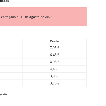
 horas
á entregado el
11 de agosto de 2026
Precio
7,95
€
6,45
€
4,95
€
4,45
€
3,95
€
3,75
€
ratis