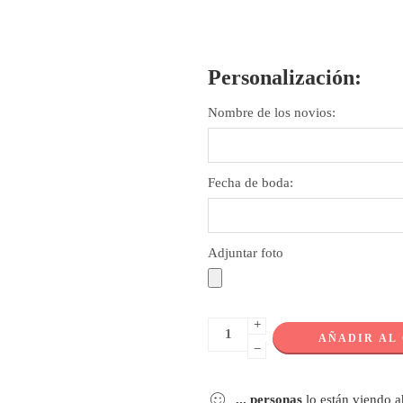
Personalización:
Nombre de los novios:
Fecha de boda:
Adjuntar foto
+
AÑADIR AL
−
...
personas
lo están viendo 