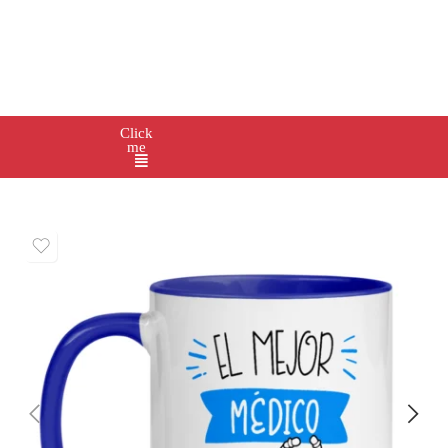
Click
me