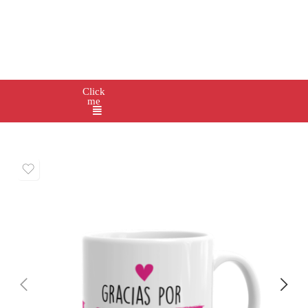
Click
me