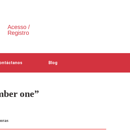
Acesso /
Registro
ontáctanos
Blog
mber one”
horas