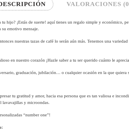
DESCRIPCIÓN
VALORACIONES (0
tu hijo? ¡Estás de suerte! aquí tienes un regalo simple y económico, pero
ea su emotivo mensaje.
 entonces nuestras tazas de café lo serán aún más. Tenemos una variedad
ioso en nuestro corazón ¡Hazle saber a tu ser querido cuánto le aprecia
ersario, graduación, jubilación… o cualquier ocasión en la que quiera 
presar tu gratitud y amor, hacia esa persona que es tan valiosa e incond
el lavavajillas y microondas.
personalizadas “number one”!
o: