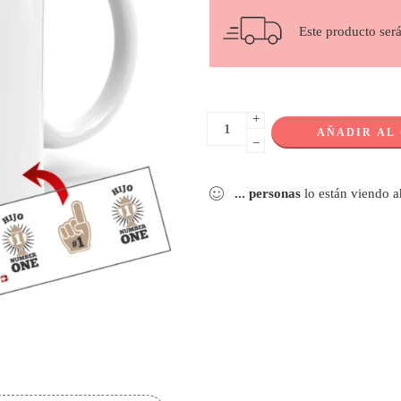
Este producto ser
+
AÑADIR AL
−
...
personas
lo están viendo 