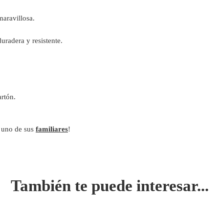
maravillosa.
uradera y resistente.
rtón.
a uno de sus
familiares
!
También te puede interesar...