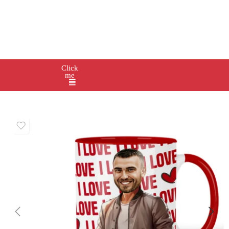
Click
me