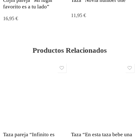
Cojín pareja “Mi lugar
Taza “Novia number one”
favorito es a tu lado”
11,95
€
16,95
€
Productos Relacionados
Taza pareja “Infinito es
Taza “En esta taza bebe una