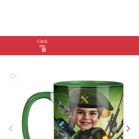
Click
me