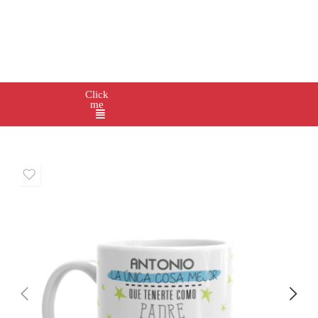
Click
me