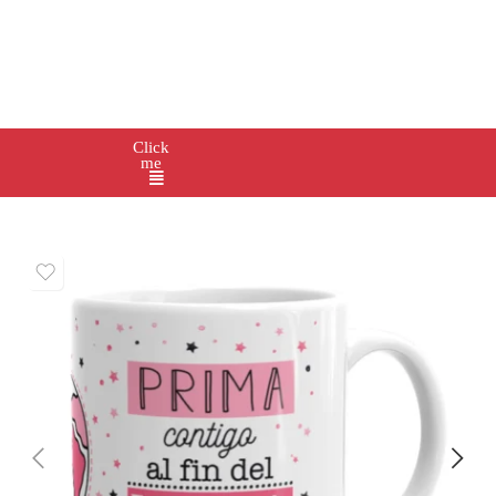
Click
me