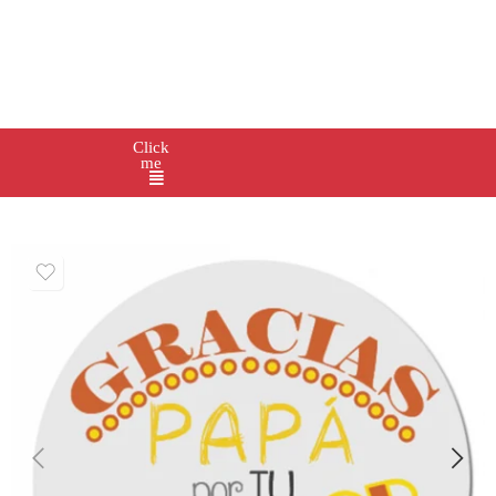
Click
me