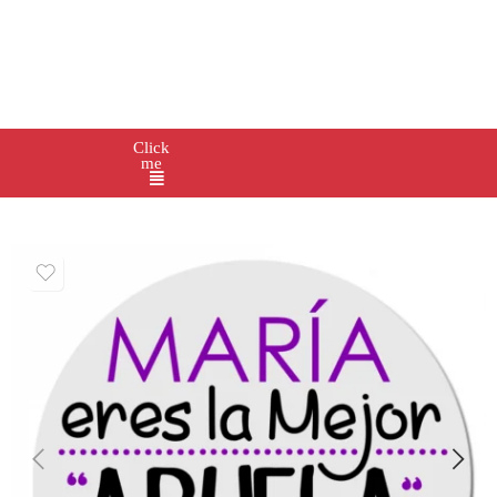
Click
me