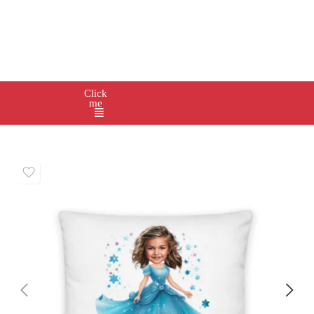
Click
me