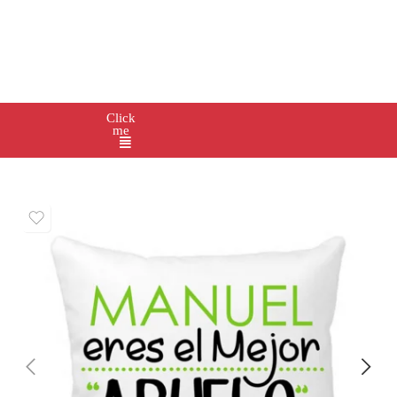
Click
me