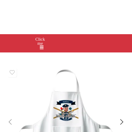
Click
me