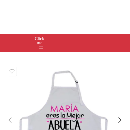
Click
me