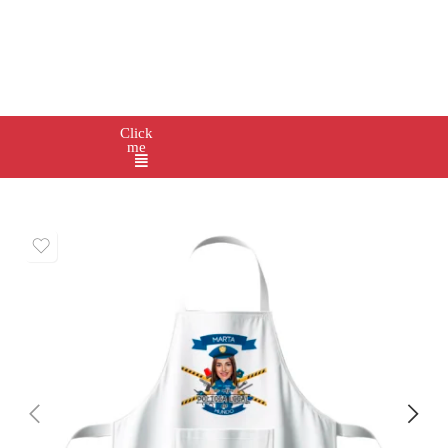
Click
me