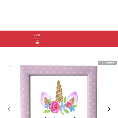
Click
me
AGOTADO