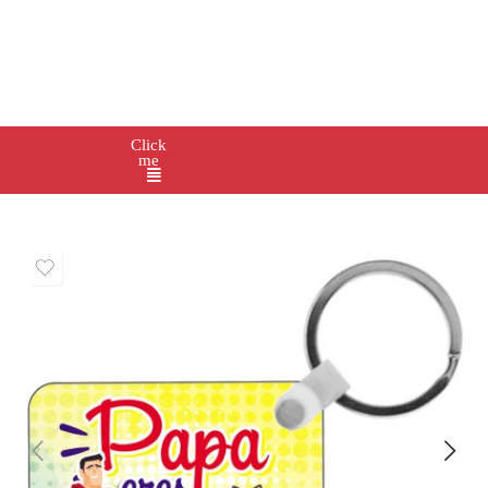
Click
me