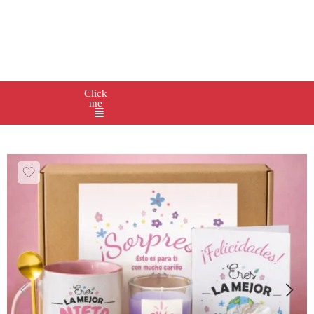
Click
me