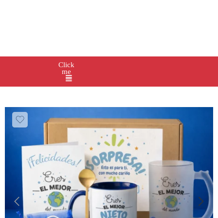
Click
me