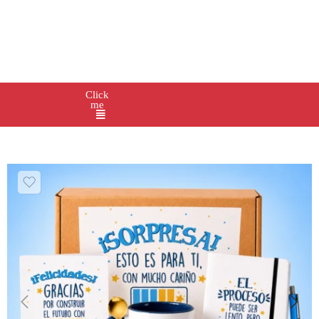
Click
me