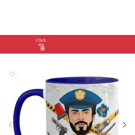
Click
me