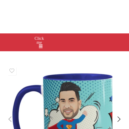
Click
me