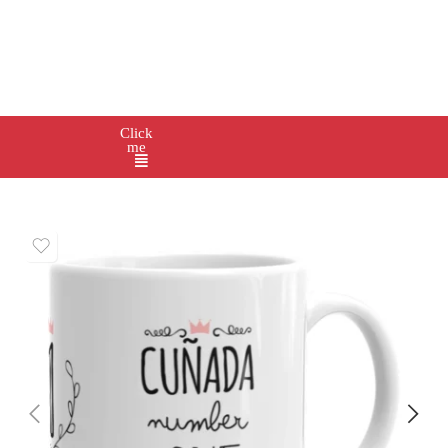
Click
me