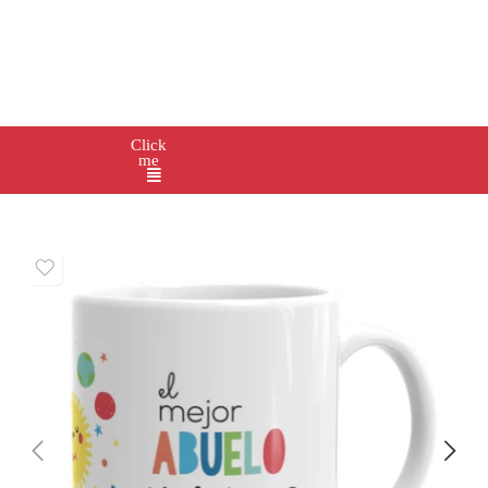
Click
me