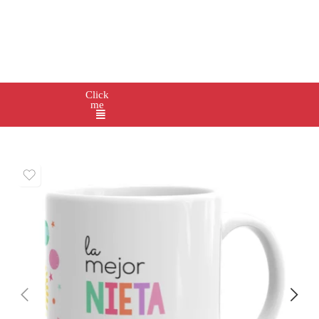
Click
me