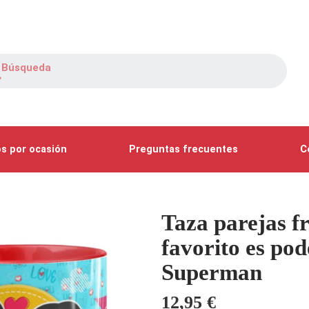
s por ocasión
Preguntas frecuentes
C
Taza parejas f
favorito es pod
Superman
12,95
€