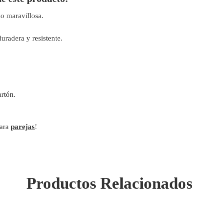
lo maravillosa.
uradera y resistente.
rtón.
para
parejas
!
Productos Relacionados