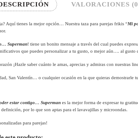
DESCRIPCIÓN
VALORACIONES (0
ja? Aquí tienes la mejor opción… Nuestra taza para parejas frikis “
Mi po
mor.
tigo… Superman
! tiene un bonito mensaje a través del cual puedes expresa
ificativos que puedes personalizar a tu gusto, o mejor aún…. al gusto d
razón ¡Hazle saber cuánto le amas, aprecias y admiras con nuestras lind
dad, San Valentín… o cualquier ocasión en la que quieras demostrarle t
poder estar contigo… Superman
es la mejor forma de expresar tu gratitu
definición, por lo que son aptas para el lavavajillas y microondas.
sonalizadas para parejas!
de este producto: