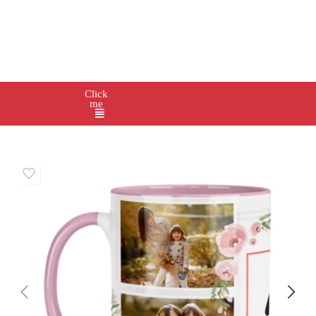
Click
me