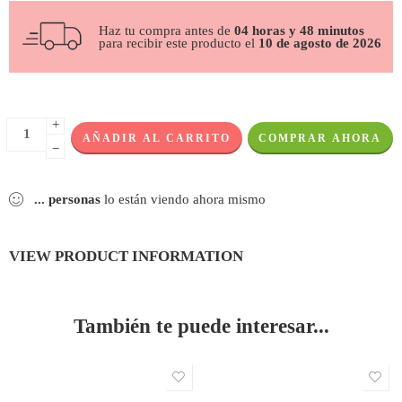
Haz tu compra antes de
04 horas y 48 minutos
para recibir este producto el
10 de agosto de 2026
+
AÑADIR AL CARRITO
COMPRAR AHORA
−
...
personas
lo están viendo ahora mismo
VIEW PRODUCT INFORMATION
También te puede interesar...