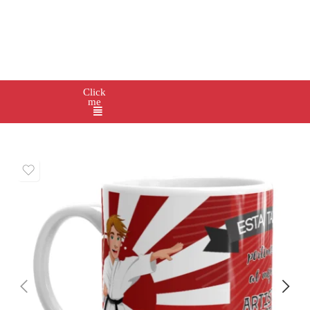
Click
me