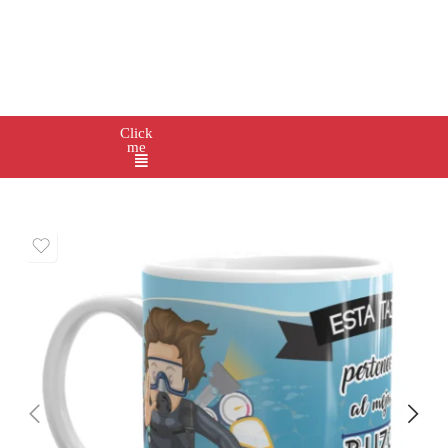
Click
me