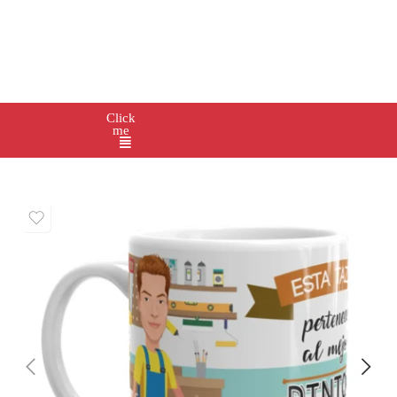
Click
me