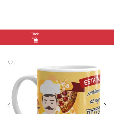
Click
me