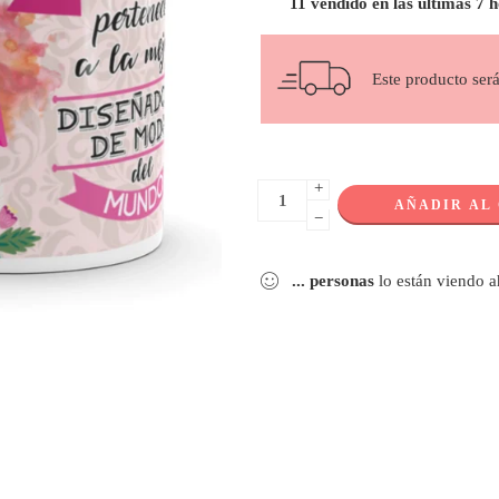
11 vendido en las últimas 7 
Este producto ser
+
AÑADIR AL
−
...
personas
lo están viendo 