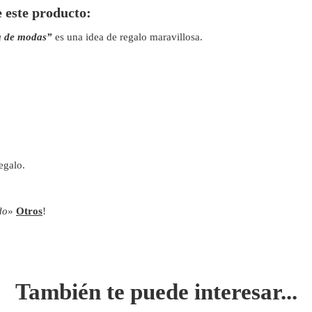
e este producto:
a de modas”
es una idea de regalo maravillosa.
egalo.
do
»
Otros
!
También te puede interesar...