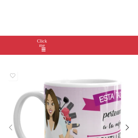
Click
me