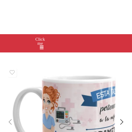
Click
me