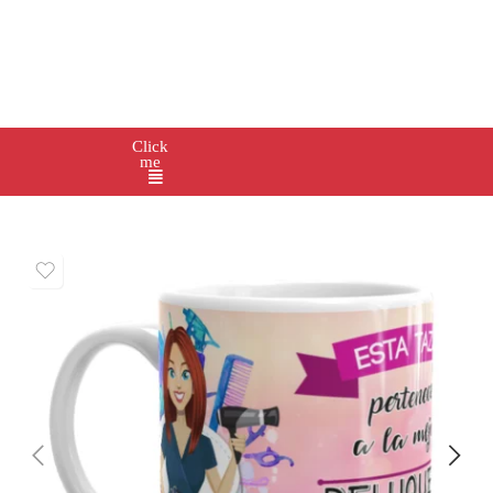
Click
me