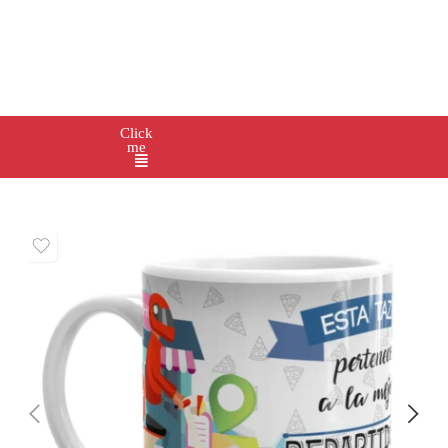
Click
me